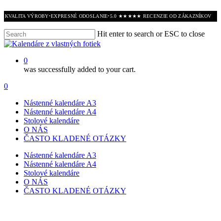
Skip
P KVALITA VÝROBY
•
EXPRESNÉ ODOSLANIE
•
5.0 ★★★★★ RECENZIE OD ZÁKAZNÍKOV
to
main
Hit enter to search or ESC to close
content
Close
Search
0
was successfully added to your cart.
Menu
0
Menu
Nástenné kalendáre A3
Nástenné kalendáre A4
Stolové kalendáre
O NÁS
ČASTO KLADENÉ OTÁZKY
Nástenné kalendáre A3
Nástenné kalendáre A4
Stolové kalendáre
O NÁS
ČASTO KLADENÉ OTÁZKY