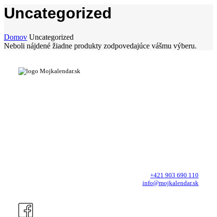
Uncategorized
Domov
Uncategorized
Neboli nájdené žiadne produkty zodpovedajúce vášmu výberu.
Nástenné kalendáre A3
Nástenné kalendáre A4
Stolové kalendáre
Obchodné podmienky
Zásady ochrany osobných údajov
Jednoduchá objednávka
Príprava návrhu na mieru
Tlač na kvalitné materiály
Odoslanie do 48 hodín
V prípade otázok sa informujte:
+421 903 690 110
info@mojkalendar.sk