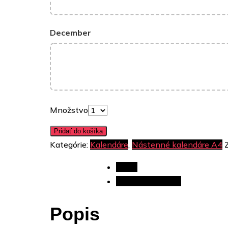
December
Množstvo
Pridať do košíka
Kategórie:
Kalendáre
,
Nástenné kalendáre A4
Popis
Ďalšie informácie
Popis