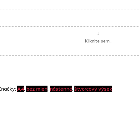
Značky:
A4
,
bez mien
,
nástenné
,
štvorcový výsek