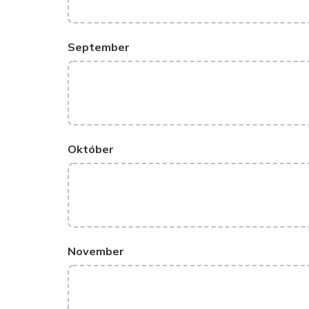
September
Október
November