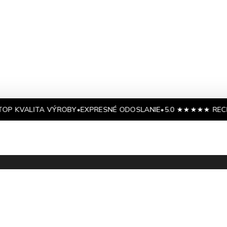
 KVALITA VÝROBY
•
EXPRESNÉ ODOSLANIE
•
5.0 ★★★★★ RECENZI