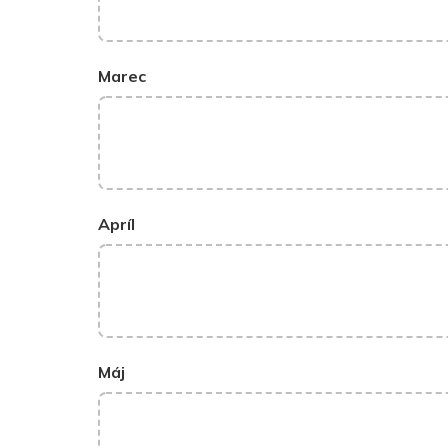
Marec
Apríl
Máj